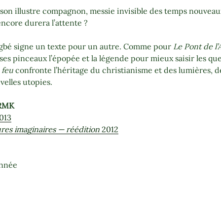
 son illustre compagnon, messie invisible des temps nouveaux
ncore durera l’attente ?
lagbé signe un texte pour un autre. Comme pour
Le Pont de l
e ses pinceaux l’épopée et la légende pour mieux saisir les 
 feu
confronte l’héritage du christianisme et des lumières, de
elles utopies.
FRMK
013
ures imaginaires — réédition
2012
onnée