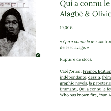
Qui a connu le
Alagbé & Olivi
19,00
€
«
Qui a connu le feu
confron
de l’esclavage. »
Rupture de stock
Catégories :
Frémok Éditio
indépendante
,
dessin
,
frém
graphic novels
,
la papeteri
Bramanti
,
Qui a connu le fe
Who has known fire
,
Yvan A