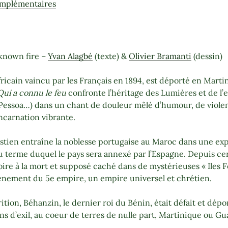
omplémentaires
known fire –
Yvan Alagbé
(texte) &
Olivier Bramanti
(dessin)
ricain vaincu par les Français en 1894, est déporté en Marti
Qui a connu le feu
confronte l’héritage des Lumières et de l’e
Pessoa…) dans un chant de douleur mêlé d’humour, de violenc
ncarnation vibrante.
stien entraîne la noblesse portugaise au Maroc dans une expé
au terme duquel le pays sera annexé par l’Espagne. Depuis ce
roire à la mort et supposé caché dans de mystérieuses « Iles 
ènement du 5e empire, un empire universel et chrétien.
ition, Béhanzin, le dernier roi du Bénin, était défait et dépor
 d’exil, au coeur de terres de nulle part, Martinique ou Gu