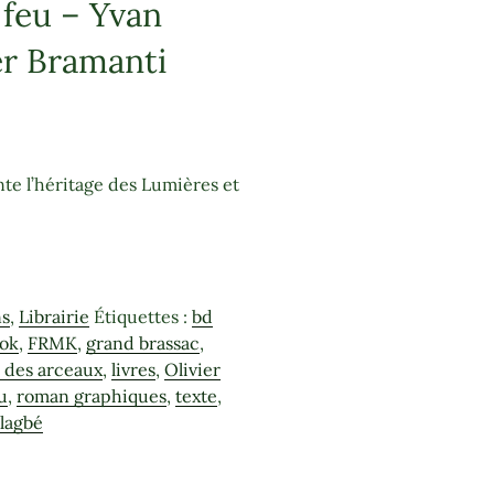
 feu – Yvan
er Bramanti
te l’héritage des Lumières et
ns
,
Librairie
Étiquettes :
bd
ok
,
FRMK
,
grand brassac
,
e des arceaux
,
livres
,
Olivier
u
,
roman graphiques
,
texte
,
lagbé