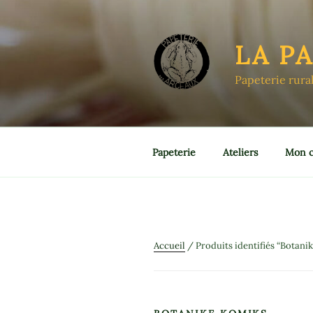
Aller
au
contenu
LA P
principal
Papeterie rura
Papeterie
Ateliers
Mon 
Accueil
/ Produits identifiés “Botani