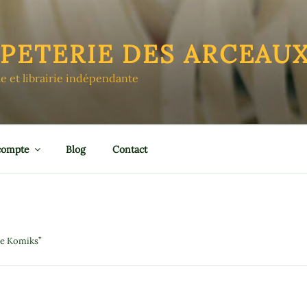
APETERIE DES ARCEAU
le et librairie indépendante
compte
Blog
Contact
ke Komiks”