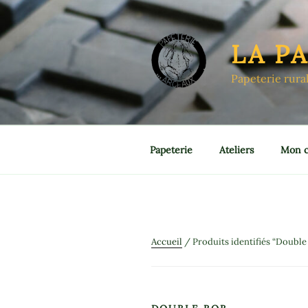
Aller
au
contenu
LA P
principal
Papeterie rura
Papeterie
Ateliers
Mon 
Accueil
/ Produits identifiés “Double