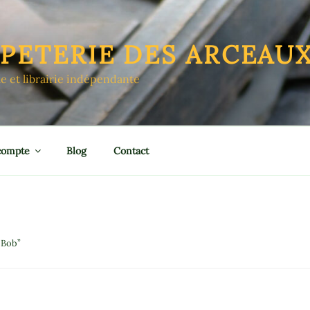
APETERIE DES ARCEAU
le et librairie indépendante
compte
Blog
Contact
 Bob”