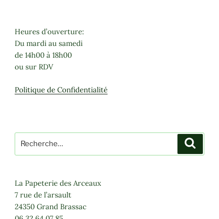
Heures d’ouverture:
Du mardi au samedi
de 14h00 à 18h00
ou sur RDV
Politique de Confidentialité
Recherche
Recher
pour
:
La Papeterie des Arceaux
7 rue de l’arsault
24350 Grand Brassac
06 32 64 07 85