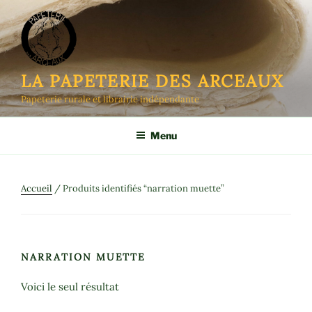
Aller
au
contenu
principal
LA PAPETERIE DES ARCEAUX
Papeterie rurale et librairie indépendante
Menu
Accueil
/ Produits identifiés “narration muette”
NARRATION MUETTE
Voici le seul résultat