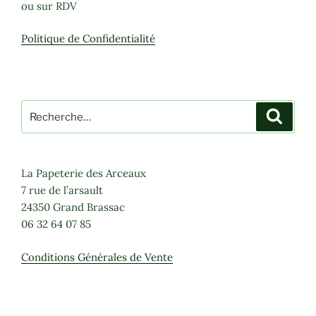
ou sur RDV
sur
sur
la
la
Politique de Confidentialité
page
page
du
du
produit
produit
Recherche
Recher
pour
:
La Papeterie des Arceaux
7 rue de l’arsault
24350 Grand Brassac
06 32 64 07 85
Conditions Générales de Vente