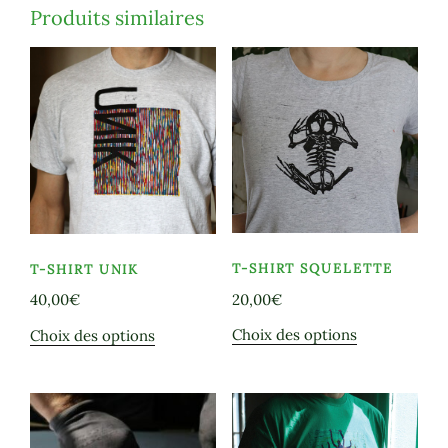
Produits similaires
T-SHIRT SQUELETTE
T-SHIRT UNIK
20,00
€
40,00
€
Ce
Ce
Choix des options
Choix des options
produit
produit
a
a
plusieurs
plusieurs
variations.
variations.