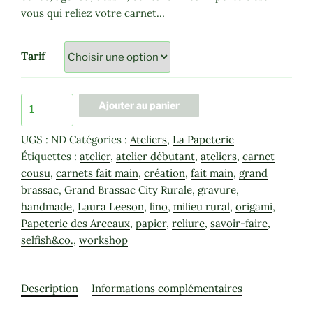
à
vous qui reliez votre carnet…
120,00€
Tarif
quantité
Ajouter au panier
de
Atelier
UGS :
ND
Catégories :
Ateliers
,
La Papeterie
Reliure
Étiquettes :
atelier
,
atelier débutant
,
ateliers
,
carnet
cousu
,
carnets fait main
,
création
,
fait main
,
grand
brassac
,
Grand Brassac City Rurale
,
gravure
,
handmade
,
Laura Leeson
,
lino
,
milieu rural
,
origami
,
Papeterie des Arceaux
,
papier
,
reliure
,
savoir-faire
,
selfish&co.
,
workshop
Description
Informations complémentaires