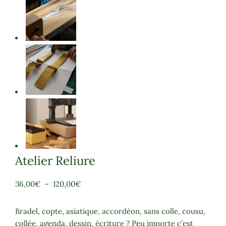
Atelier Reliure
Plage
36,00
€
–
120,00
€
de
prix :
Bradel, copte, asiatique, accordéon, sans colle, cousu,
36,00€
collée, agenda, dessin, écriture ? Peu importe c’est