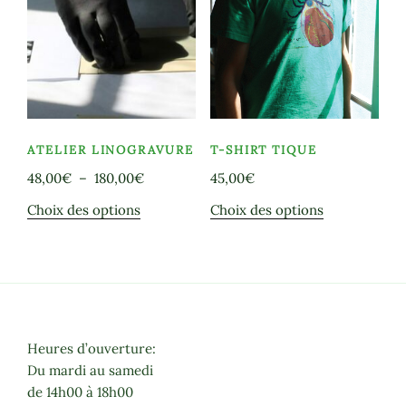
Les
Les
options
options
peuvent
peuvent
être
être
choisies
choisies
sur
sur
la
la
ATELIER LINOGRAVURE
T-SHIRT TIQUE
page
page
Plage
48,00
€
–
180,00
€
45,00
€
du
du
de
produit
produit
Ce
Ce
Choix des options
Choix des options
prix :
produit
produit
48,00€
a
a
à
plusieurs
plusieurs
180,00€
variations.
variations.
Les
Les
options
options
Heures d’ouverture:
peuvent
peuvent
Du mardi au samedi
être
être
de 14h00 à 18h00
choisies
choisies