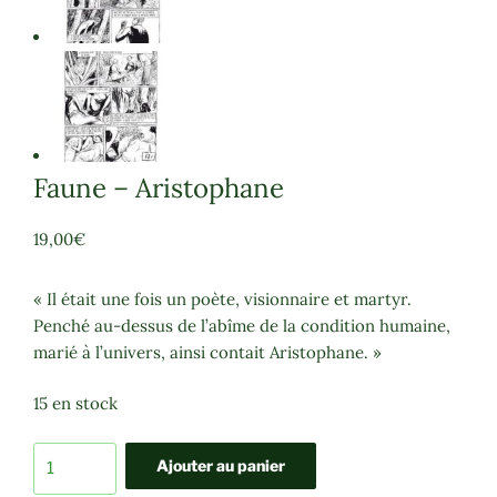
Faune – Aristophane
19,00
€
« Il était une fois un poète, visionnaire et martyr.
Penché au-dessus de l’abîme de la condition humaine,
marié à l’univers, ainsi contait Aristophane. »
15 en stock
quantité
Ajouter au panier
de