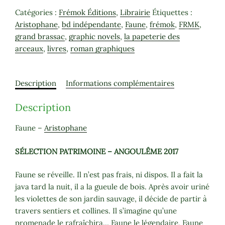
Faune
Catégories :
Frémok Éditions
,
Librairie
Étiquettes :
-
Aristophane
,
bd indépendante
,
Faune
,
frémok
,
FRMK
,
Aristophane
grand brassac
,
graphic novels
,
la papeterie des
arceaux
,
livres
,
roman graphiques
Description
Informations complémentaires
Description
Faune –
Aristophane
SÉLECTION PATRIMOINE – ANGOULÊME 2017
Faune se réveille. Il n’est pas frais, ni dispos. Il a fait la
java tard la nuit, il a la gueule de bois. Après avoir uriné
les violettes de son jardin sauvage, il décide de partir à
travers sentiers et collines. Il s’imagine qu’une
promenade le rafraîchira… Faune le légendaire, Faune