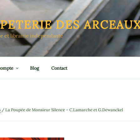
APETERIE DES ARCEAU
le et librairie indépendante
compte
Blog
Contact
s
/ La Poupée de Monsieur Silence – C.Lamarche et G.Dewanckel