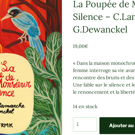
La Poupée de 
Silence – C.La
G.Dewanckel
19,00
€
« Dans la maison monochro
femme interroge sa vie avant
rencontre des bruits et de
Une fable sur le silence et l
le renoncement et la liberté
14 en stock
quantité
Ajouter au
de
La