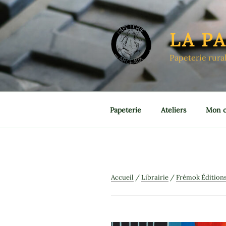
Aller
au
contenu
LA P
principal
Papeterie rura
Papeterie
Ateliers
Mon 
Accueil
/
Librairie
/
Frémok Édition