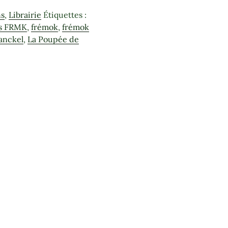
ns
,
Librairie
Étiquettes :
ns FRMK
,
frémok
,
frémok
anckel
,
La Poupée de