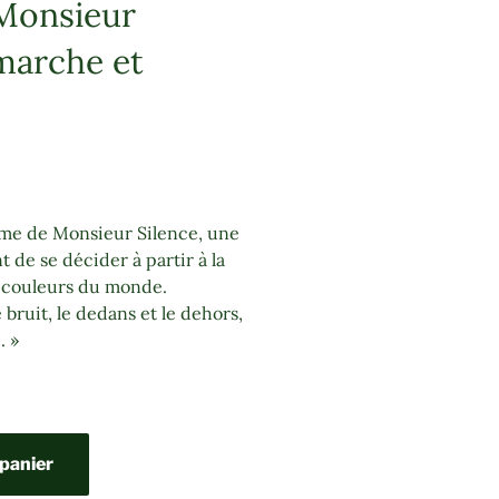
Monsieur
marche et
me de Monsieur Silence, une
 de se décider à partir à la
s couleurs du monde.
e bruit, le dedans et le dehors,
. »
 panier