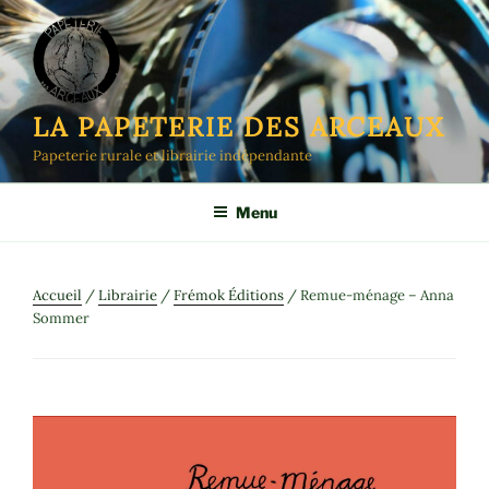
Aller
au
contenu
principal
LA PAPETERIE DES ARCEAUX
Papeterie rurale et librairie indépendante
Menu
Accueil
/
Librairie
/
Frémok Éditions
/ Remue-ménage – Anna
Sommer