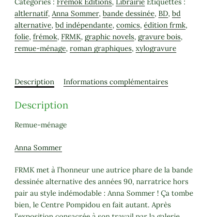
Catégories :
Frémok Éditions
,
Librairie
Étiquettes :
ménage
altlernatif
,
Anna Sommer
,
bande dessinée
,
BD
,
bd
-
alternative
,
bd indépendante
,
comics
,
édition frmk
,
Anna
folie
,
frémok
,
FRMK
,
graphic novels
,
gravure bois
,
Sommer
remue-ménage
,
roman graphiques
,
xylogravure
Description
Informations complémentaires
Description
Remue-ménage
Anna Sommer
FRMK met à l’honneur une autrice phare de la bande
dessinée alternative des années 90, narratrice hors
pair au style indémodable : Anna Sommer ! Ça tombe
bien, le Centre Pompidou en fait autant. Après
l’exposition consacrée à son travail par la galerie