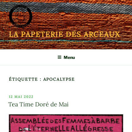
Aller
au
contenu
principal
LA PAPETERIE DES ARCEAUX
Papeterie rurale et librairie indépendante
Menu
ÉTIQUETTE :
APOCALYPSE
PUBLIÉ
12 MAI 2022
LE
Tea Time Doré de Mai