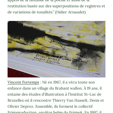
restitution basée sur des superpositions de registres et
de variations de tonalités.” (Didier Arnaudet)
Vincent Fortemps
: Né en 1967, il a vécu toute son
enfance dans un village du Brabant wallon. À 19 ans, il
entame des études d’illustration à l’Institut St-Luc de
Bruxelles où il rencontre Thierry Van Hasselt, Denis et
Olivier Deprez. Ensemble, ils forment le collectif
Frigoproduction, ancêtre belge du Frémok. En 1997, il