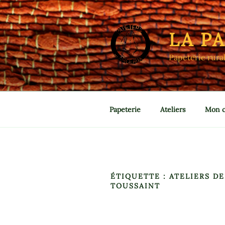
Aller
au
contenu
LA P
principal
Papeterie rura
Papeterie
Ateliers
Mon 
ÉTIQUETTE :
ATELIERS DE
TOUSSAINT