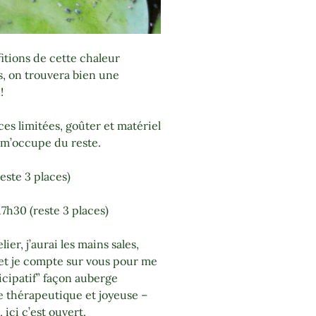
itions de cette chaleur
lus, on trouvera bien une
!
es limitées, goûter et matériel
e m’occupe du reste.
ste 3 places)
7h30 (reste 3 places)
ier, j’aurai les mains sales,
 et je compte sur vous pour me
ticipatif” façon auberge
ve thérapeutique et joyeuse –
ici c’est ouvert.