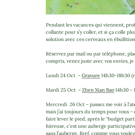
Pendant les vacances qui viennent, prof
collante pour s’y coller, et si ça colle p
solution avec ces cerveaux en ébullition
Réservez par mail ou par téléphone, plac
compris, venez juste avec vos envies, j
Lundi 24 Oct
–
Gravure
14h30-18h30 (re
Mardi 25 Oct
–
Zhen Xian Bao
14h30 – 1
Mercredi
26 Oct – passez me voir à l’atel
mais j’ai toujours du temps pour vous –
faire lever le pied, après le “budget par
foireuse, c’est une auberge participati
sans l’auberge. Bref, comme vous voulez, 