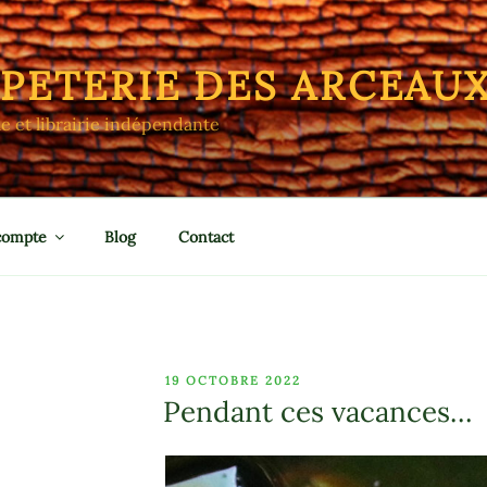
APETERIE DES ARCEAU
le et librairie indépendante
compte
Blog
Contact
PUBLIÉ
19 OCTOBRE 2022
LE
Pendant ces vacances…