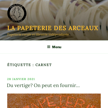
Aller
au
contenu
principal
LA PAPETERIE DES ARCEAUX
Papeterie rurale et librairie indépendante
Menu
ÉTIQUETTE :
CARNET
PUBLIÉ
28 JANVIER 2021
LE
Du vertige? On peut en fournir…