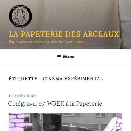
Aller
au
contenu
principal
LA PAPETERIE DES ARCEAUX
Papeterie rurale et librairie indépendante
Menu
ÉTIQUETTE :
CINÉMA EXPÉRIMENTAL
PUBLIÉ
12 AOÛT 2022
LE
Cinégravure/ WREK à la Papeterie