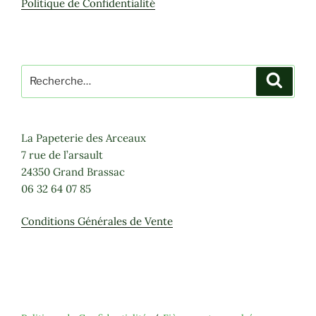
Politique de Confidentialité
Recherche
Recher
pour
:
La Papeterie des Arceaux
7 rue de l’arsault
24350 Grand Brassac
06 32 64 07 85
Conditions Générales de Vente