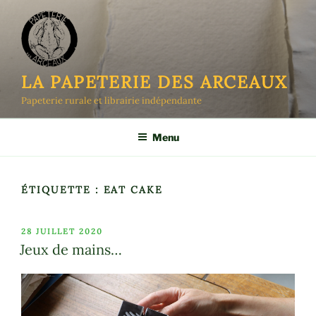
Aller
au
contenu
principal
LA PAPETERIE DES ARCEAUX
Papeterie rurale et librairie indépendante
Menu
ÉTIQUETTE :
EAT CAKE
PUBLIÉ
28 JUILLET 2020
LE
Jeux de mains…