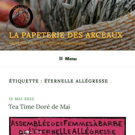
Aller
au
contenu
principal
LA PAPETERIE DES ARCEAUX
Papeterie rurale et librairie indépendante
Menu
ÉTIQUETTE :
ÉTERNELLE ALLÉGRESSE
PUBLIÉ
12 MAI 2022
LE
Tea Time Doré de Mai