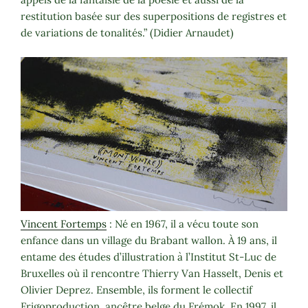
restitution basée sur des superpositions de registres et
de variations de tonalités.” (Didier Arnaudet)
Vincent Fortemps
: Né en 1967, il a vécu toute son
enfance dans un village du Brabant wallon. À 19 ans, il
entame des études d’illustration à l’Institut St-Luc de
Bruxelles où il rencontre Thierry Van Hasselt, Denis et
Olivier Deprez. Ensemble, ils forment le collectif
Frigoproduction, ancêtre belge du Frémok. En 1997, il