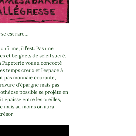
erse est rare…
onfirme, il l’est. Pas une
es et beignets de soleil sucré.
La Papeterie vous a concocté
les temps creux et l’espace à
ent pas monnaie courante,
 gravure d’épargne mais pas
pothéose possible se projète en
it épaisse entre les oreilles,
ré mais au moins on aura
trésor.