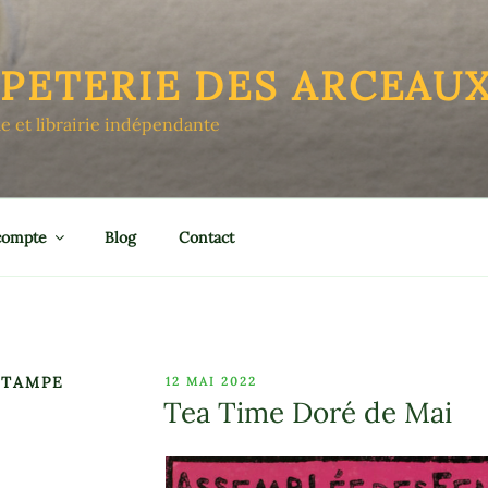
APETERIE DES ARCEAU
le et librairie indépendante
compte
Blog
Contact
STAMPE
PUBLIÉ
12 MAI 2022
LE
Tea Time Doré de Mai