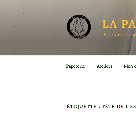
Aller
au
contenu
LA P
principal
Papeterie rura
Papeterie
Ateliers
Mon 
ÉTIQUETTE :
FÊTE DE L'E