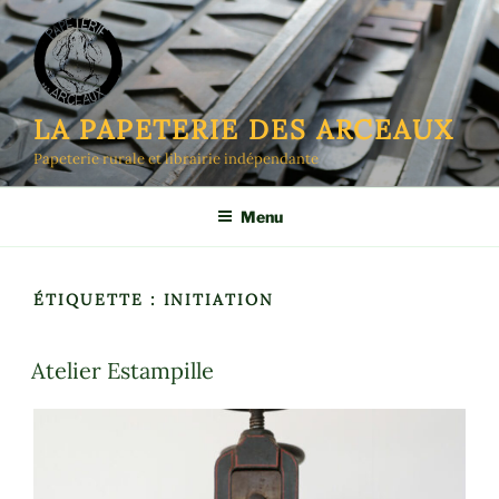
Aller
au
contenu
principal
LA PAPETERIE DES ARCEAUX
Papeterie rurale et librairie indépendante
Menu
ÉTIQUETTE :
INITIATION
Atelier Estampille