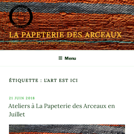
Aller
au
contenu
principal
LA PAPETERIE DES ARCEAUX
Papeterie rurale et librairie indépendante
Menu
ÉTIQUETTE :
L’ART EST ICI
PUBLIÉ
21 JUIN 2018
LE
Ateliers à La Papeterie des Arceaux en
Juillet