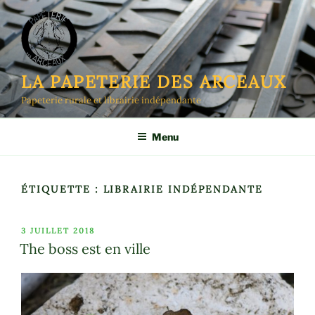
Aller
au
contenu
principal
LA PAPETERIE DES ARCEAUX
Papeterie rurale et librairie indépendante
Menu
ÉTIQUETTE :
LIBRAIRIE INDÉPENDANTE
PUBLIÉ
3 JUILLET 2018
LE
The boss est en ville