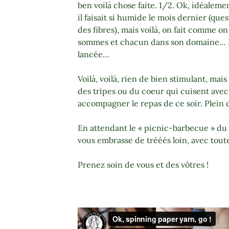
ben voilà chose faite. 1/2. Ok, idéaleme
il faisait si humide le mois dernier (ques
des fibres), mais voilà, on fait comme o
sommes et chacun dans son domaine… M
lancée…
Voilà, voilà, rien de bien stimulant, mais
des tripes ou du coeur qui cuisent avec
accompagner le repas de ce soir. Plein 
En attendant le « picnic-barbecue » du 1
vous embrasse de trééés loin, avec tou
Prenez soin de vous et des vôtres !