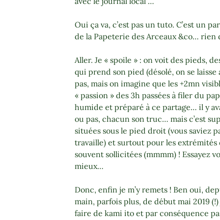
avec le journal local …
Oui ça va, c’est pas un tuto.
C’est un par
de la Papeterie des Arceaux &co… rien 
Aller. Je « spoile » : on voit des pieds, 
qui prend son pied (désolé, on se laisse al
pas, mais on imagine que les +2mn visib
« passion » des 3h passées à filer du pa
humide et préparé à ce partage… il y av
ou pas, chacun son truc… mais c’est sup
situées sous le pied droit (vous saviez pas
travaille) et surtout pour les extrémités
souvent sollicitées (mmmm) ! Essayez
mieux…
Donc, enfin je m’y remets ! Ben oui, dep
main, parfois plus, de début mai 2019 (!)
faire de kami ito et par conséquence pas