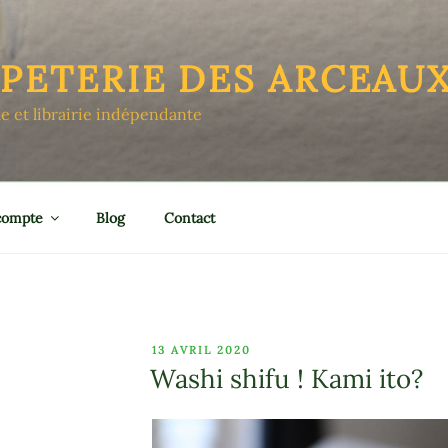
APETERIE DES ARCEAU
le et librairie indépendante
compte
Blog
Contact
PUBLIÉ
13 AVRIL 2020
LE
Washi shifu ! Kami ito?