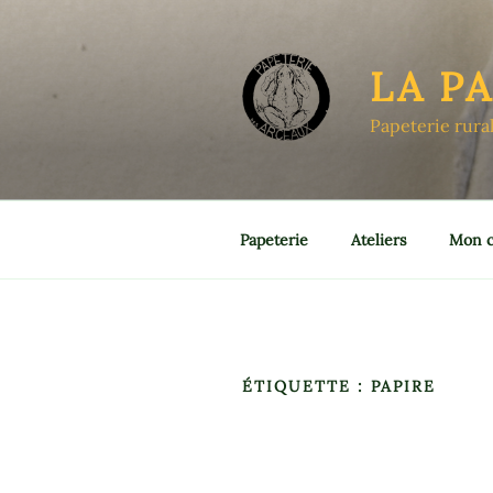
Aller
au
contenu
LA P
principal
Papeterie rura
Papeterie
Ateliers
Mon 
ÉTIQUETTE :
PAPIRE