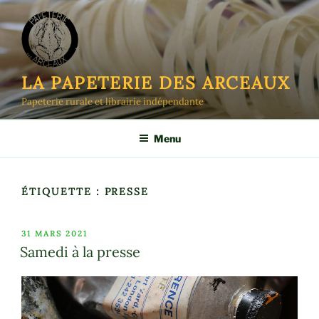
Aller
au
contenu
principal
LA PAPETERIE DES ARCEAUX
Papeterie rurale et librairie indépendante
Menu
ÉTIQUETTE :
PRESSE
PUBLIÉ
31 MARS 2021
LE
Samedi à la presse