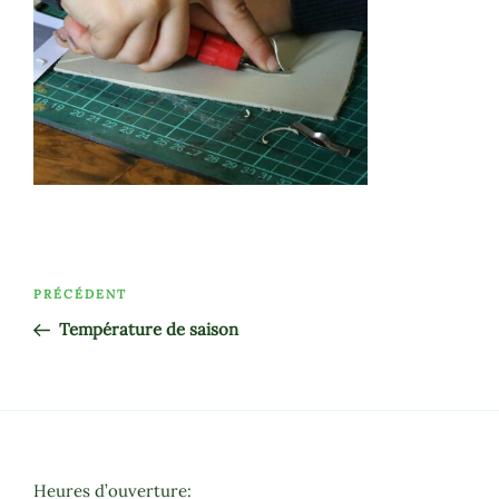
Navigation
Article
PRÉCÉDENT
de
précédent
Température de saison
l’article
Heures d’ouverture: