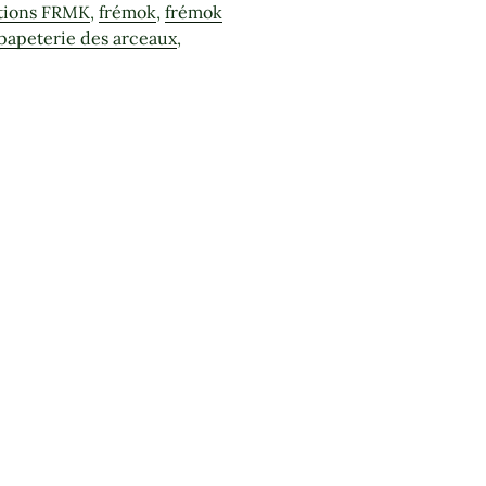
tions FRMK
,
frémok
,
frémok
 papeterie des arceaux
,