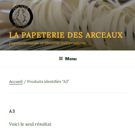
Aller
au
contenu
principal
LA PAPETERIE DES ARCEAUX
Papeterie rurale et librairie indépendante
Menu
Accueil
/ Produits identifiés “A3”
A3
Voici le seul résultat