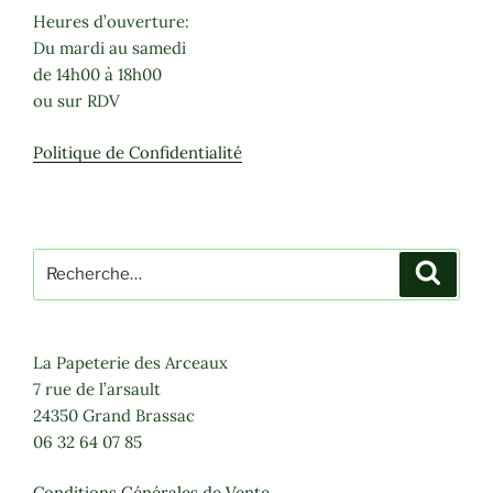
Heures d’ouverture:
Du mardi au samedi
de 14h00 à 18h00
ou sur RDV
Politique de Confidentialité
Recherche
Recher
pour
:
La Papeterie des Arceaux
7 rue de l’arsault
24350 Grand Brassac
06 32 64 07 85
Conditions Générales de Vente