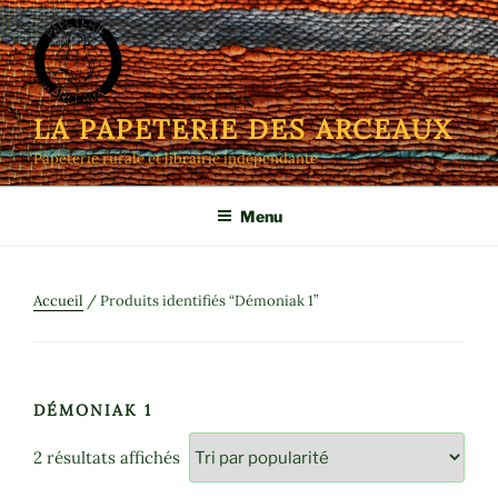
Aller
au
contenu
principal
LA PAPETERIE DES ARCEAUX
Papeterie rurale et librairie indépendante
Menu
Accueil
/ Produits identifiés “Démoniak 1”
DÉMONIAK 1
Trié
2 résultats affichés
par