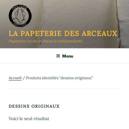
Aller
au
contenu
principal
LA PAPETERIE DES ARCEAUX
Papeterie rurale et librairie indépendante
Menu
Accueil
/ Produits identifiés “dessins originaux”
DESSINS ORIGINAUX
Voici le seul résultat