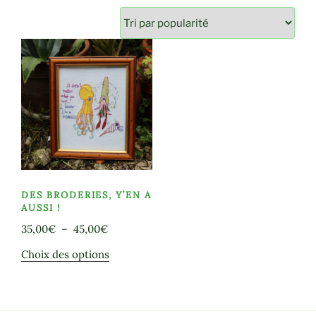
DES BRODERIES, Y’EN A
AUSSI !
Plage
35,00
€
–
45,00
€
de
Ce
Choix des options
prix :
produit
35,00€
a
à
plusieurs
45,00€