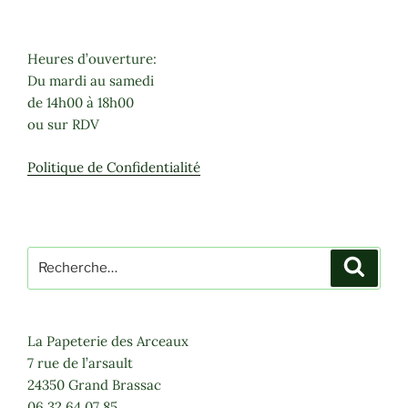
variations.
Les
options
Heures d’ouverture:
peuvent
Du mardi au samedi
être
de 14h00 à 18h00
choisies
ou sur RDV
sur
la
Politique de Confidentialité
page
du
produit
Recherche
Recher
pour
:
La Papeterie des Arceaux
7 rue de l’arsault
24350 Grand Brassac
06 32 64 07 85