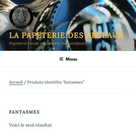
Aller
au
contenu
principal
LA PAPETERIE DES ARCEAUX
Papeterie rurale et librairie indépendante
Menu
Accueil
/ Produits identifiés “fantasmes”
FANTASMES
Voici le seul résultat