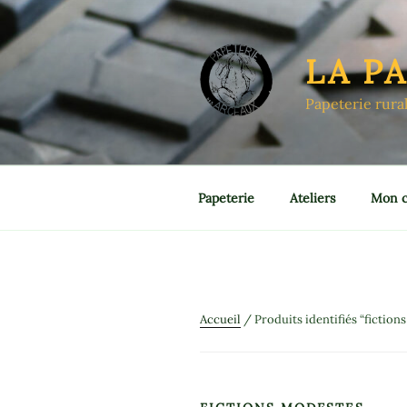
Aller
au
contenu
LA P
principal
Papeterie rura
Papeterie
Ateliers
Mon 
Accueil
/ Produits identifiés “fiction