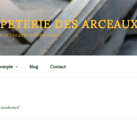
APETERIE DES ARCEAU
le et librairie indépendante
compte
Blog
Contact
s modestes”