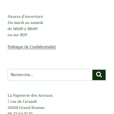
variations.
Les
options
Heures d’ouverture:
peuvent
Du mardi au samedi
être
de 14h00 à 18h00
choisies
ou sur RDV
sur
la
Politique de Confidentialité
page
du
produit
Recherche
Recher
pour
:
La Papeterie des Arceaux
7 rue de l’arsault
24350 Grand Brassac
06 32 64 07 85