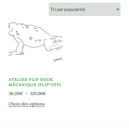
ATELIER FLIP BOOK
MÉCANIQUE (FLIP’OFF)
Plage
36,00
€
–
120,00
€
de
Ce
Choix des options
prix :
produit
36,00€
a
à
plusieurs
120,00€