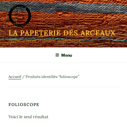
Aller
au
contenu
principal
LA PAPETERIE DES ARCEAUX
Papeterie rurale et librairie indépendante
Menu
Accueil
/ Produits identifiés “folioscope”
FOLIOSCOPE
Voici le seul résultat