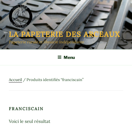
Aller
au
contenu
principal
LA PAPETERIE DES ARCEAUX
Papeterie rurale et librairie indépendante
Menu
Accueil
/ Produits identifiés “franciscain”
FRANCISCAIN
Voici le seul résultat