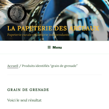
Aller
au
contenu
principal
LA PAPETERIE DES ARCEAUX
Papeterie rurale et librairie indépendante
Menu
Accueil
/ Produits identifiés “grain de grenade”
GRAIN DE GRENADE
Voici le seul résultat