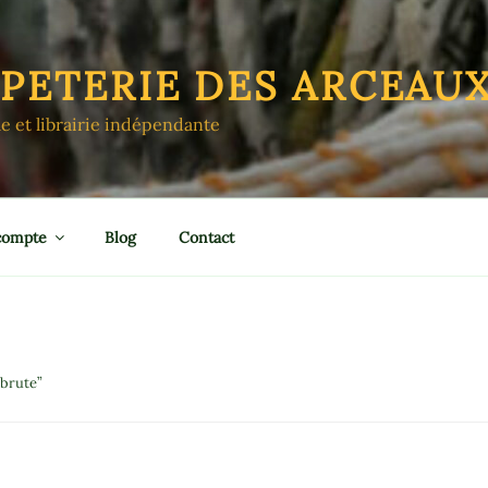
APETERIE DES ARCEAU
le et librairie indépendante
compte
Blog
Contact
 brute”