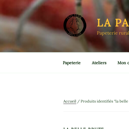
Aller
au
contenu
LA P
principal
Papeterie rura
Papeterie
Ateliers
Mon 
Accueil
/ Produits identifiés “la belle