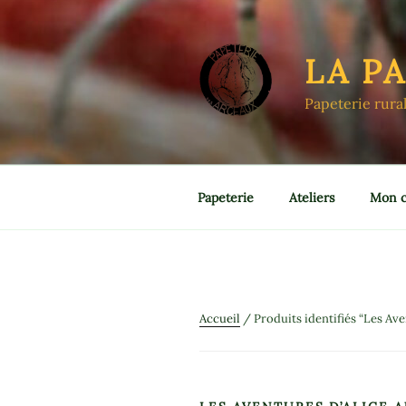
Aller
au
contenu
LA P
principal
Papeterie rura
Papeterie
Ateliers
Mon 
Accueil
/ Produits identifiés “Les Ave