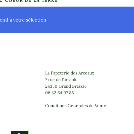
AU COEUR DE LA TERRE
nd à votre sélection.
La Papeterie des Arceaux
7 rue de l’arsault
24350 Grand Brassac
06 32 64 07 85
Conditions Générales de Vente