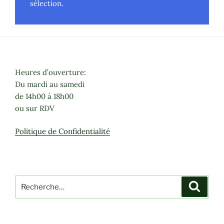
sélection.
Heures d’ouverture:
Du mardi au samedi
de 14h00 à 18h00
ou sur RDV
Politique de Confidentialité
Recherche
Recher
pour
: