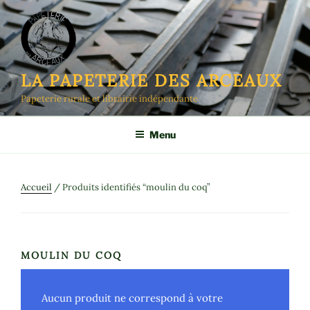
Aller
au
contenu
principal
LA PAPETERIE DES ARCEAUX
Papeterie rurale et librairie indépendante
Menu
Accueil
/ Produits identifiés “moulin du coq”
MOULIN DU COQ
Aucun produit ne correspond à votre