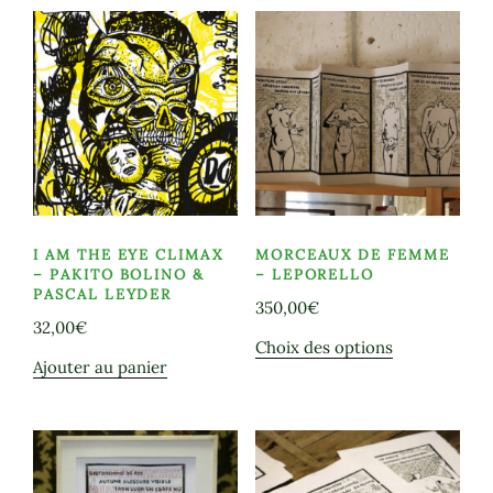
popularité
I AM THE EYE CLIMAX
MORCEAUX DE FEMME
– PAKITO BOLINO &
– LEPORELLO
PASCAL LEYDER
350,00
€
32,00
€
Ce
Choix des options
Ajouter au panier
produit
a
plusieurs
variations.
Les