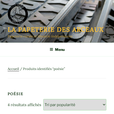
Aller
au
contenu
principal
LA PAPETERIE DES ARCEAUX
Papeterie rurale et librairie indépendante
Menu
Accueil
/ Produits identifiés “poésie”
POÉSIE
Trié
4 résultats affichés
par