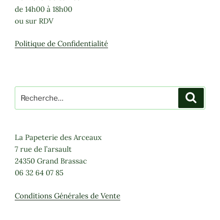
être
choisies
de 14h00 à 18h00
choisies
sur
ou sur RDV
sur
la
la
page
Politique de Confidentialité
page
du
du
produit
produit
Recherche
Recher
pour
:
La Papeterie des Arceaux
7 rue de l’arsault
24350 Grand Brassac
06 32 64 07 85
Conditions Générales de Vente