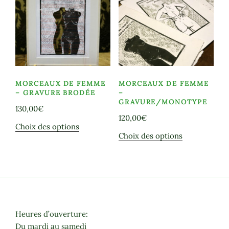
options
peuvent
être
choisies
sur
la
page
MORCEAUX DE FEMME
MORCEAUX DE FEMME
du
– GRAVURE BRODÉE
–
GRAVURE/MONOTYPE
produit
130,00
€
120,00
€
Ce
Choix des options
Ce
Choix des options
produit
produit
a
a
plusieurs
plusieurs
variations.
variations.
Les
Les
options
options
peuvent
Heures d’ouverture:
peuvent
être
Du mardi au samedi