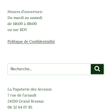
Les
options
Heures d’ouverture:
peuvent
Du mardi au samedi
être
de 14h00 à 18h00
choisies
ou sur RDV
sur
la
Politique de Confidentialité
page
du
produit
Recherche
Recher
pour
:
La Papeterie des Arceaux
7 rue de l’arsault
24350 Grand Brassac
06 32 64 07 85