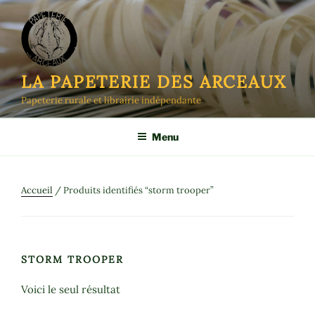
Aller
au
contenu
principal
LA PAPETERIE DES ARCEAUX
Papeterie rurale et librairie indépendante
Menu
Accueil
/ Produits identifiés “storm trooper”
STORM TROOPER
Voici le seul résultat