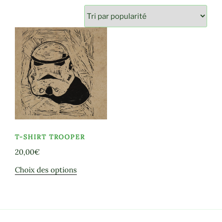
T-SHIRT TROOPER
20,00
€
Ce
Choix des options
produit
a
plusieurs
variations.