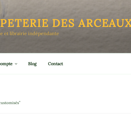
APETERIE DES ARCEAU
le et librairie indépendante
compte
Blog
Contact
 customisés”