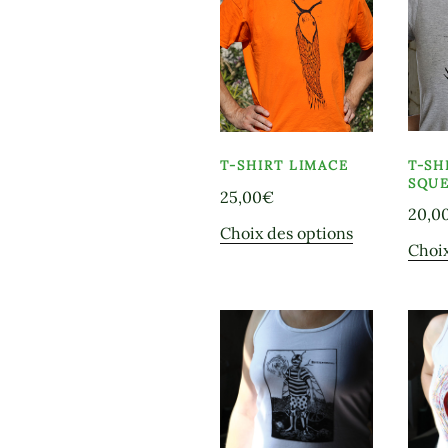
Les
options
peuvent
être
choisies
sur
la
T-SH
T-SHIRT LIMACE
SQU
page
25,00
€
du
20,0
Ce
Choix des options
produit
Choix
produit
a
plusieurs
variations.
Les
options
peuvent
être
choisies