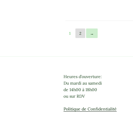
plusieurs
variations.
Les
options
peuvent
1
2
→
être
choisies
sur
la
page
du
Heures d’ouverture:
produit
Du mardi au samedi
de 14h00 à 18h00
ou sur RDV
Politique de Confidentialité