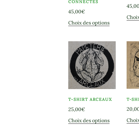
produit
CONNECTÉS
45,0
45,00
€
Choix
Ce
Choix des options
produit
a
plusieurs
variations.
Les
options
peuvent
être
choisies
sur
T-SH
T-SHIRT ARCEAUX
la
20,0
25,00
€
page
du
Ce
Choix
Choix des options
produit
produit
a