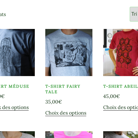
Trié
ats
par
popularité
IRT MÉDUSE
T-SHIRT FAIRY
T-SHIRT ABEI
TALE
0
€
45,00
€
35,00
€
Ce
 des options
Choix des opti
Ce
Choix des options
produit
produit
a
a
plusieurs
plusieurs
variations.