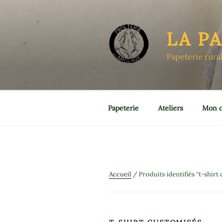
Aller
au
contenu
LA P
principal
Papeterie rura
Papeterie
Ateliers
Mon 
Accueil
/ Produits identifiés “t-shirt