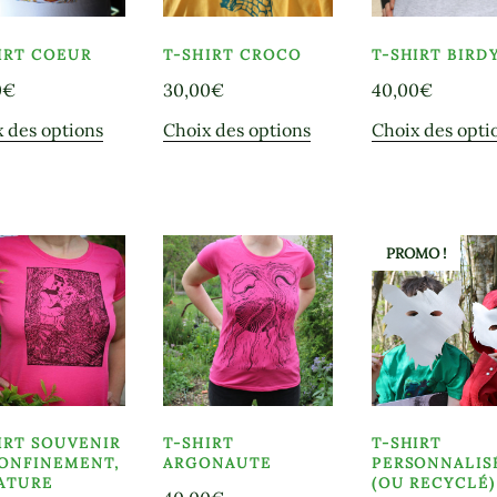
choisies
sur
sur
la
IRT COEUR
T-SHIRT CROCO
T-SHIRT BIRD
la
page
0
€
30,00
€
40,00
€
page
du
du
Ce
Ce
 des options
Choix des options
Choix des opti
produit
produit
produit
produit
a
a
plusieurs
plusieurs
variations.
variations.
PROMO !
Les
Les
options
options
peuvent
peuvent
être
être
choisies
choisies
sur
sur
la
la
IRT SOUVENIR
T-SHIRT
T-SHIRT
page
page
ONFINEMENT,
ARGONAUTE
PERSONNALIS
du
du
ATURE
(OU RECYCLÉ)