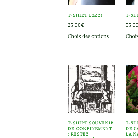
sur
la
T-SHIRT BZZZ!
T-SH
page
25,00
€
55,0
du
Ce
Choix des options
Choix
produit
produit
a
plusieurs
variations.
Les
options
peuvent
être
choisies
sur
la
T-SHIRT SOUVENIR
T-SH
page
DE CONFINEMENT
DE C
du
: RESTEZ
LA N