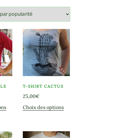
LLE
T-SHIRT CACTUS
25,00
€
Ce
Ce
ons
Choix des options
produit
produit
a
a
plusieurs
plusieurs
variations.
variations.