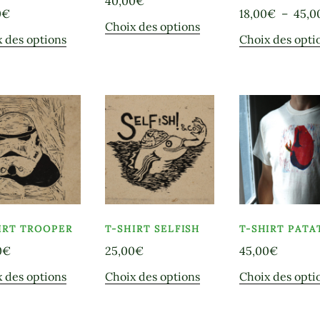
40,00
€
produit
produit
0
€
18,00
€
–
45,0
Ce
Choix des options
Ce
 des options
Choix des opti
produit
produit
a
a
plusieurs
plusieurs
variations.
variations.
Les
Les
options
options
peuvent
peuvent
être
être
choisies
choisies
sur
sur
la
la
IRT TROOPER
T-SHIRT SELFISH
T-SHIRT PATA
page
page
du
0
€
25,00
€
45,00
€
du
produit
Ce
Ce
 des options
Choix des options
Choix des opti
produit
produit
produit
a
a