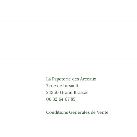
plusieurs
plusieurs
variations.
variations.
Les
Les
options
options
peuvent
peuvent
être
être
choisies
choisies
sur
sur
la
la
page
page
du
du
La Papeterie des Arceaux
produit
produit
7 rue de l’arsault
24350 Grand Brassac
06 32 64 07 85
Conditions Générales de Vente