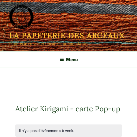
Aller
au
contenu
principal
LA PAPETERIE DES ARCEAUX
Papeterie rurale et librairie indépendante
Menu
Atelier Kirigami - carte Pop-up
Il n’y a pas d’évènements à venir.