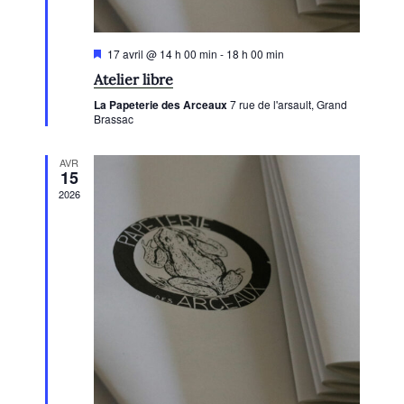
g
v
è
t
a
è
e
n
n
t
M
17 avril @ 14 h 00 min
-
18 h 00 min
.
e
i
e
i
Atelier libre
s
m
m
e
o
La Papeterie des Arceaux
7 rue de l'arsault, Grand
n
e
e
Brassac
n
a
n
v
n
d
a
t
AVR
t
n
15
e
t
s
2026
v
u
e
s
É
v
è
n