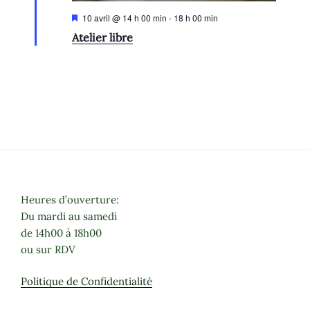
M
10 avril @ 14 h 00 min
-
18 h 00 min
i
Atelier libre
s
e
n
a
v
a
n
t
Heures d’ouverture:
Du mardi au samedi
de 14h00 à 18h00
ou sur RDV
Politique de Confidentialité