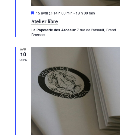
e
m
M
15 avril @ 14 h 00 min
-
18 h 00 min
e
i
Atelier libre
s
n
e
La Papeterie des Arceaux
7 rue de l'arsault, Grand
n
t
Brassac
a
v
s
a
AVR
n
10
t
2026