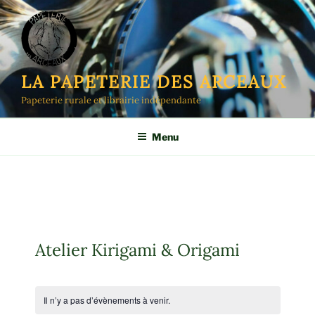
Aller
au
contenu
principal
LA PAPETERIE DES ARCEAUX
Papeterie rurale et librairie indépendante
Menu
Atelier Kirigami & Origami
Il n’y a pas d’évènements à venir.