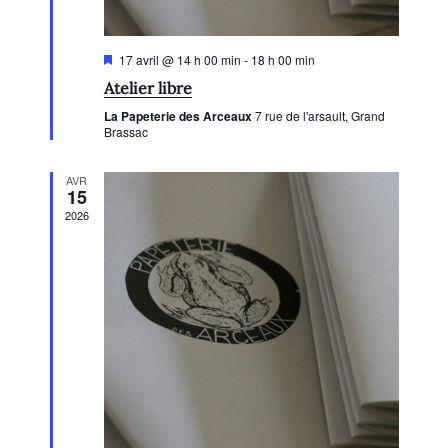
g
v
è
t
a
è
e
n
n
t
M
17 avril @ 14 h 00 min
-
18 h 00 min
.
e
i
e
i
Atelier libre
s
m
m
e
o
La Papeterie des Arceaux
7 rue de l'arsault, Grand
n
e
e
Brassac
n
a
n
v
n
d
a
t
AVR
t
n
15
e
t
s
2026
v
u
e
s
É
v
è
n