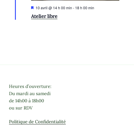
M
10 avril @ 14 h 00 min
-
18 h 00 min
i
Atelier libre
s
e
n
a
v
a
n
t
Heures d’ouverture:
Du mardi au samedi
de 14h00 à 18h00
ou sur RDV
Politique de Confidentialité