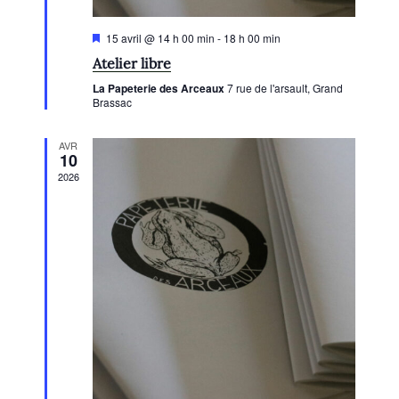
e
m
M
15 avril @ 14 h 00 min
-
18 h 00 min
e
i
Atelier libre
s
n
e
La Papeterie des Arceaux
7 rue de l'arsault, Grand
n
t
Brassac
a
v
s
a
AVR
n
10
t
2026