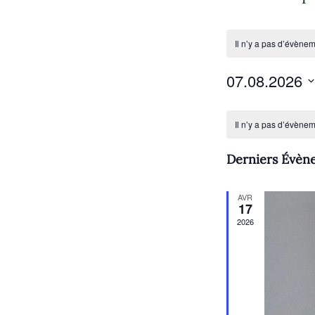
Il n’y a pas d’évènem
07.08.2026
S
C
é
Il n’y a pas d’évènem
l
a
e
Derniers Évèn
l
c
t
e
AVR
i
17
n
o
2026
n
d
n
r
e
z
i
u