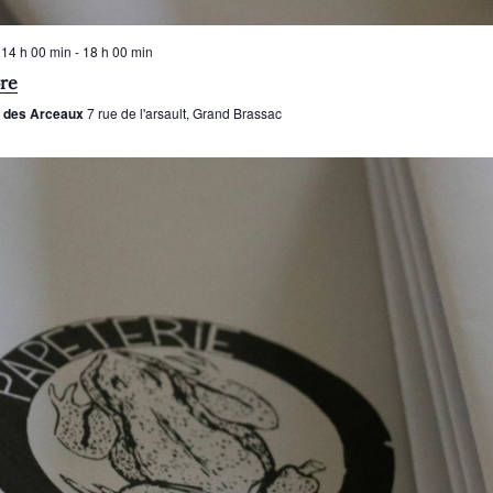
 14 h 00 min
-
18 h 00 min
bre
e des Arceaux
7 rue de l'arsault, Grand Brassac