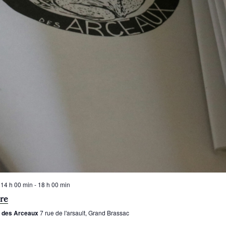
 14 h 00 min
-
18 h 00 min
bre
e des Arceaux
7 rue de l'arsault, Grand Brassac