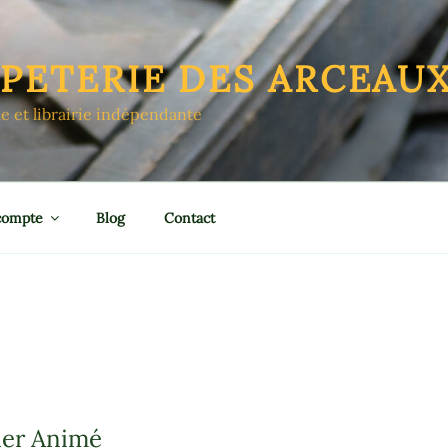
APETERIE DES ARCEAU
le et librairie indépendante
compte
Blog
Contact
ier Animé