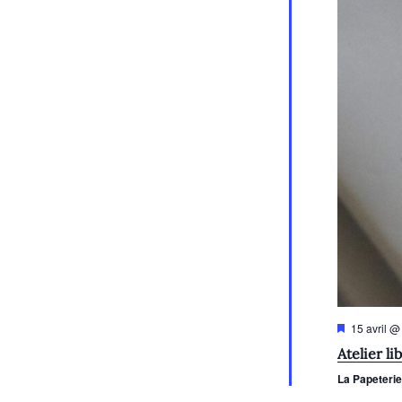
M
15 avril @
i
Atelier li
s
e
La Papeteri
n
a