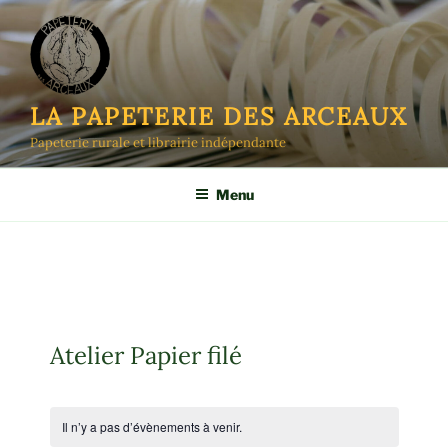
Aller
au
contenu
principal
LA PAPETERIE DES ARCEAUX
Papeterie rurale et librairie indépendante
Menu
Atelier Papier filé
Il n’y a pas d’évènements à venir.