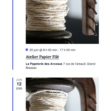
g
v
è
t
a
è
e
n
n
t
.
e
e
i
m
m
o
e
e
n
n
n
d
t
t
e
M
20 juin @ 8 h 00 min
-
17 h 00 min
s
i
v
Atelier Papier Filé
s
e
u
La Papeterie des Arceaux
7 rue de l'arsault, Grand
n
Brassac
e
a
v
s
a
JUIN
n
É
12
t
2026
v
è
n