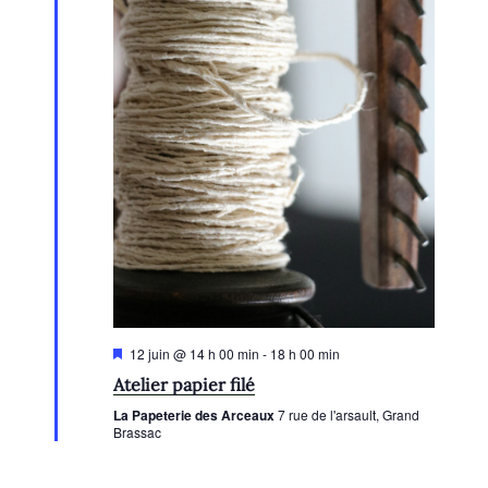
e
m
e
n
t
s
M
12 juin @ 14 h 00 min
-
18 h 00 min
i
Atelier papier filé
s
e
La Papeterie des Arceaux
7 rue de l'arsault, Grand
n
Brassac
a
v
a