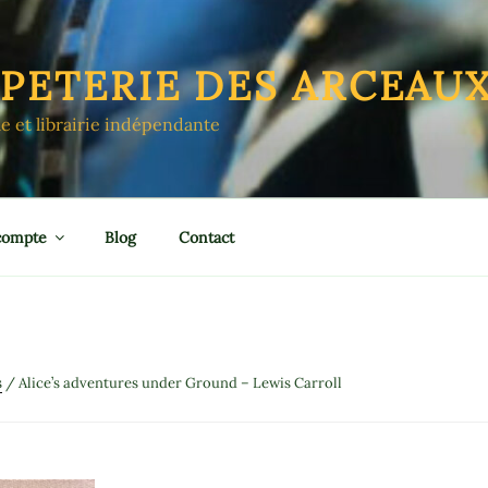
APETERIE DES ARCEAU
le et librairie indépendante
compte
Blog
Contact
s
/ Alice’s adventures under Ground – Lewis Carroll