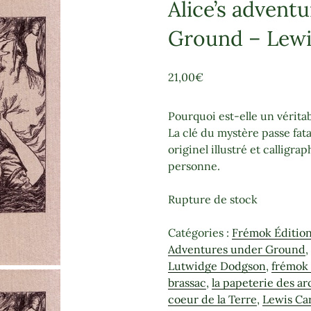
Alice’s advent
Ground – Lewi
21,00
€
Pourquoi est-elle un vérita
La clé du mystère passe fata
originel illustré et calligra
personne.
Rupture de stock
Catégories :
Frémok Éditio
Adventures under Ground
Lutwidge Dodgson
,
frémok 
brassac
,
la papeterie des a
coeur de la Terre
,
Lewis Car