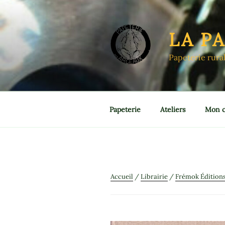
Aller
au
contenu
LA P
principal
Papeterie rura
Papeterie
Ateliers
Mon 
Accueil
/
Librairie
/
Frémok Édition