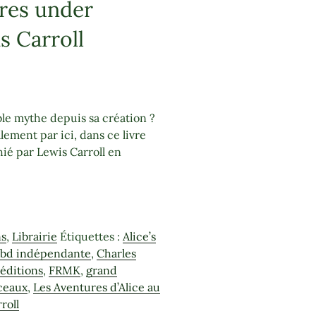
ures under
s Carroll
ble mythe depuis sa création ?
lement par ici, dans ce livre
phié par Lewis Carroll en
ns
,
Librairie
Étiquettes :
Alice’s
,
bd indépendante
,
Charles
éditions
,
FRMK
,
grand
rceaux
,
Les Aventures d’Alice au
roll