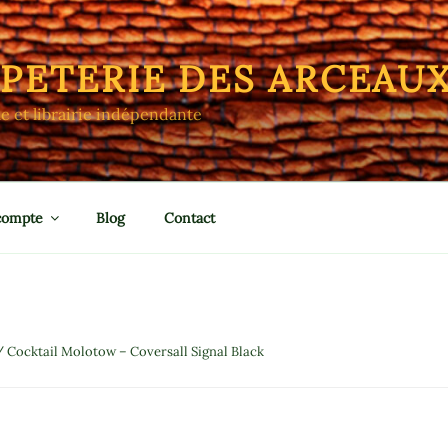
APETERIE DES ARCEAU
le et librairie indépendante
compte
Blog
Contact
 Cocktail Molotow – Coversall Signal Black