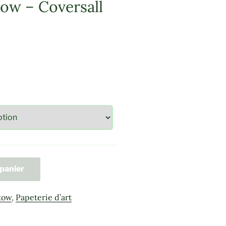
ow – Coversall
 panier
tow
,
Papeterie d’art