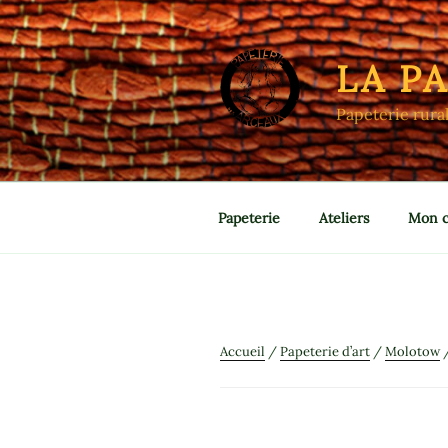
Aller
au
contenu
LA P
principal
Papeterie rura
Papeterie
Ateliers
Mon 
Accueil
/
Papeterie d’art
/
Molotow
/