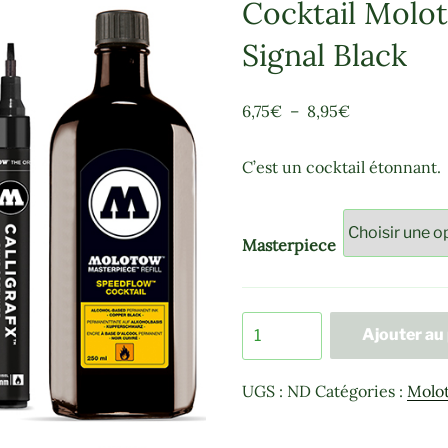
Cocktail Molot
Signal Black
Plage
6,75
€
–
8,95
€
de
prix :
C’est un cocktail étonnant.
6,75€
à
8,95€
Masterpiece
quantité
Ajouter au
de
Cocktail
UGS :
ND
Catégories :
Molo
Molotow
-
Coversall