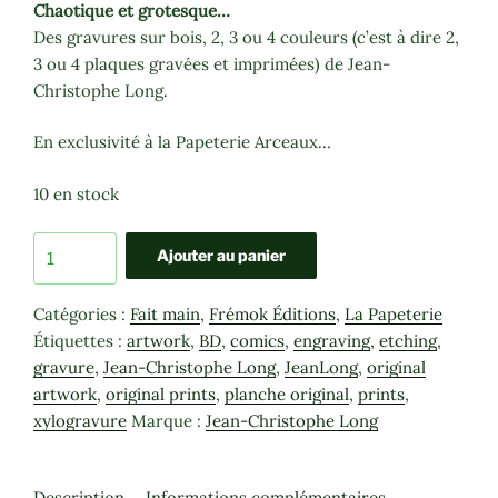
Chaotique et grotesque…
Des gravures sur bois, 2, 3 ou 4 couleurs (c’est à dire 2,
3 ou 4 plaques gravées et imprimées) de Jean-
Christophe Long.
En exclusivité à la Papeterie Arceaux…
10 en stock
quantité
Ajouter au panier
de
Gravure
Catégories :
Fait main
,
Frémok Éditions
,
La Papeterie
originale
Étiquettes :
artwork
,
BD
,
comics
,
engraving
,
etching
,
de
gravure
,
Jean-Christophe Long
,
JeanLong
,
original
Jean-
artwork
,
original prints
,
planche original
,
prints
,
Christophe
xylogravure
Marque :
Jean-Christophe Long
Long
-
L'écran
Description
Informations complémentaires