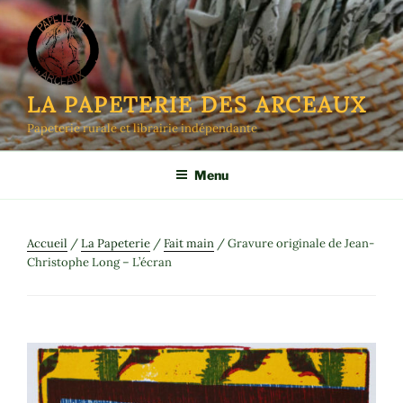
Aller
au
contenu
principal
LA PAPETERIE DES ARCEAUX
Papeterie rurale et librairie indépendante
Menu
Accueil
/
La Papeterie
/
Fait main
/ Gravure originale de Jean-
Christophe Long – L’écran