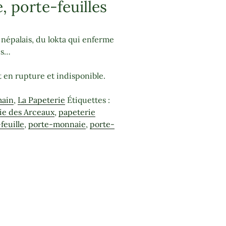
 porte-feuilles
 népalais, du lokta qui enferme
es…
 en rupture et indisponible.
main
,
La Papeterie
Étiquettes :
ie des Arceaux
,
papeterie
feuille
,
porte-monnaie
,
porte-