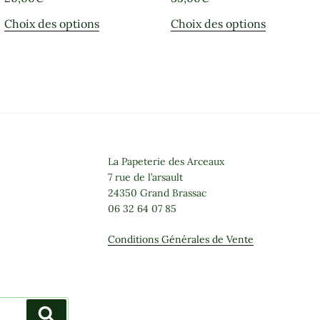
Ce
Ce
Choix des options
Choix des options
produit
produit
a
a
plusieurs
plusieurs
variations.
variations
Les
Les
options
options
peuvent
peuvent
être
être
La Papeterie des Arceaux
choisies
choisies
7 rue de l’arsault
24350 Grand Brassac
sur
sur
06 32 64 07 85
la
la
page
page
Conditions Générales de Vente
du
du
produit
produit
Recherche