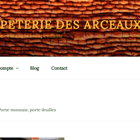
APETERIE DES ARCEAU
le et librairie indépendante
compte
Blog
Contact
orte-monnaie, porte-feuilles