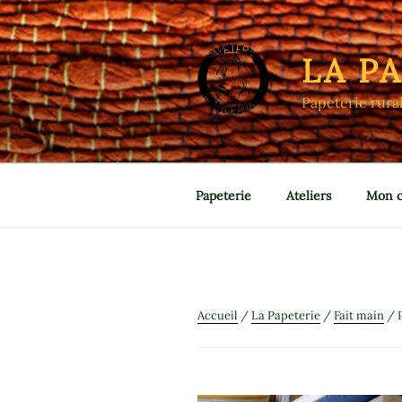
Aller
au
contenu
LA P
principal
Papeterie rura
Papeterie
Ateliers
Mon 
Accueil
/
La Papeterie
/
Fait main
/ P