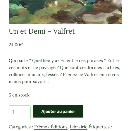
Un et Demi – Valfret
24,00
€
Qui parle ? Quel lien y a-t-il entre ces phrases ? Entre
ces mots et ce paysage ? Que sont ces formes : arbres,
collines, animaux, fesses ? Prenez ce Valfret entre vos
mains pour savoir…
5 en stock
quantité
Ajouter au panier
de
Un
Catégories :
Frémok Éditions
,
Librairie
Étiquettes :
et