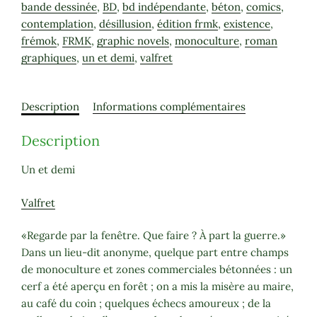
bande dessinée
,
BD
,
bd indépendante
,
béton
,
comics
,
Demi
contemplation
,
désillusion
,
édition frmk
,
existence
,
-
frémok
,
FRMK
,
graphic novels
,
monoculture
,
roman
Valfret
graphiques
,
un et demi
,
valfret
Description
Informations complémentaires
Description
Un et demi
Valfret
«Regarde par la fenêtre. Que faire ? À part la guerre.»
Dans un lieu-dit anonyme, quelque part entre champs
de monoculture et zones commerciales bétonnées : un
cerf a été aperçu en forêt ; on a mis la misère au maire,
au café du coin ; quelques échecs amoureux ; de la