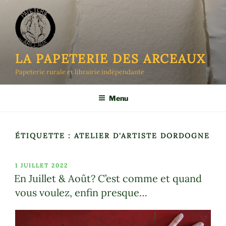
Aller
au
contenu
principal
LA PAPETERIE DES ARCEAUX
Papeterie rurale et librairie indépendante
Menu
ÉTIQUETTE :
ATELIER D'ARTISTE DORDOGNE
PUBLIÉ
1 JUILLET 2022
LE
En Juillet & Août? C’est comme et quand
vous voulez, enfin presque…