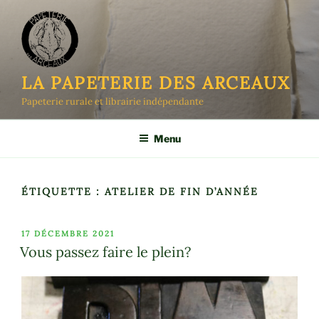
Aller
au
contenu
principal
LA PAPETERIE DES ARCEAUX
Papeterie rurale et librairie indépendante
Menu
ÉTIQUETTE :
ATELIER DE FIN D’ANNÉE
PUBLIÉ
17 DÉCEMBRE 2021
LE
Vous passez faire le plein?