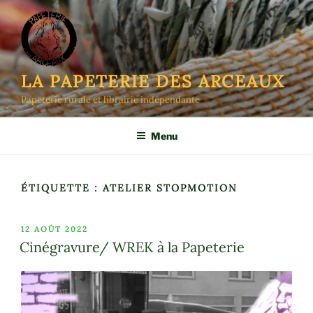
Aller
au
contenu
principal
LA PAPETERIE DES ARCEAUX
Papeterie rurale et librairie indépendante
Menu
ÉTIQUETTE :
ATELIER STOPMOTION
PUBLIÉ
12 AOÛT 2022
LE
Cinégravure/ WREK à la Papeterie