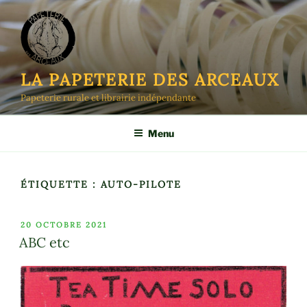
Aller
au
contenu
principal
LA PAPETERIE DES ARCEAUX
Papeterie rurale et librairie indépendante
Menu
ÉTIQUETTE :
AUTO-PILOTE
PUBLIÉ
20 OCTOBRE 2021
LE
ABC etc