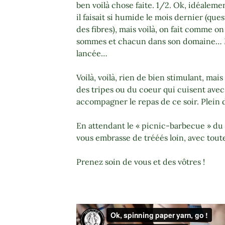
ben voilà chose faite. 1/2. Ok, idéaleme
il faisait si humide le mois dernier (ques
des fibres), mais voilà, on fait comme o
sommes et chacun dans son domaine… M
lancée…
Voilà, voilà, rien de bien stimulant, mais
des tripes ou du coeur qui cuisent avec
accompagner le repas de ce soir. Plein 
En attendant le « picnic-barbecue » du 1
vous embrasse de trééés loin, avec tou
Prenez soin de vous et des vôtres !