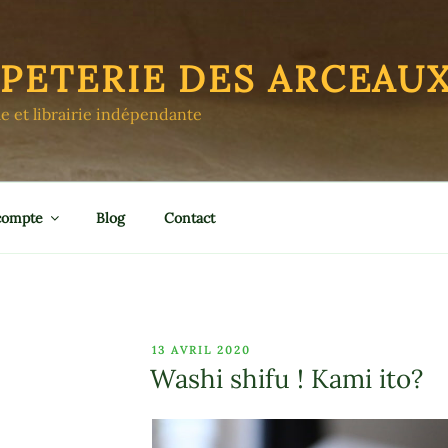
APETERIE DES ARCEAU
le et librairie indépendante
compte
Blog
Contact
PUBLIÉ
13 AVRIL 2020
LE
Washi shifu ! Kami ito?