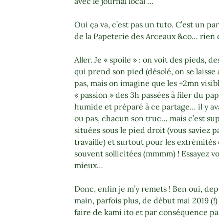
avec le journal local …
Oui ça va, c’est pas un tuto.
C’est un par
de la Papeterie des Arceaux &co… rien 
Aller. Je « spoile » : on voit des pieds, 
qui prend son pied (désolé, on se laisse al
pas, mais on imagine que les +2mn visib
« passion » des 3h passées à filer du pa
humide et préparé à ce partage… il y av
ou pas, chacun son truc… mais c’est sup
situées sous le pied droit (vous saviez pas
travaille) et surtout pour les extrémités
souvent sollicitées (mmmm) ! Essayez
mieux…
Donc, enfin je m’y remets ! Ben oui, dep
main, parfois plus, de début mai 2019 (!)
faire de kami ito et par conséquence pas